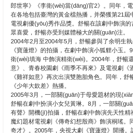
郎世寧》《李衛(wèi)當(dāng)官2》。同年
在各地包括臺灣的黃金檔熱播，并榮獲第21
電視劇優(yōu)秀作品獎。舒暢在該劇中飾
眾喜愛，舒暢亦受到媒體極大的關(guān)注。
2004年2月至2004年5月，舒暢參與了余明生執(
《寶蓮燈》的拍攝，在劇中飾演小狐貍小玉。9月
衛(wèi)填海 中飾演精衛(wèi)。2004年
意》、青春校園劇《雨季不再來》及電視劇《酒后吐
《雞祥如意》再次出演雙胞胎角色。同年，
《少年大欽差》熱播。
2005年3月，一部關(guān)于母愛題材的現(
舒暢在劇中扮演小女兒黃琳。8月，一部關(
有聲》開機(jī)拍攝，舒暢在劇中飾演先天性精神病
魔幻題材電視劇《傳奇幻想殷商》飾演桐瑤
奇才》。2005年，央視大劇《寶蓮燈》開播