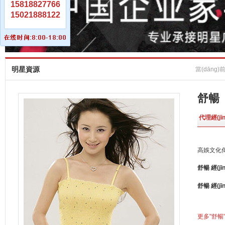
15818827766
15021888122
明星資源
當(dāng
舒暢
代理經(jīn
高娛文化
舒暢 經(jī
舒暢 經(jīn
更多"舒暢