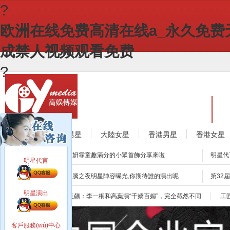
?
欧洲在线免费高清在线a_永久免费
成禁人视频观看免费
?
首頁
關(g
所有明星
大陸男星
大陸女星
香港男星
香港女星
聯(lián)系
明星代言推薦
宋妍霏童趣滿分的小眾首飾分享來啦
明星代言
明星代言
演員白宇一年的代言費大概是多少？邀請白宇代言要怎么做？
明星演出推薦
沸騰之夜明星陣容曝光,你期待誰的演出呢
第32
目前鞠婧祎的代言費是多少？怎么聯(lián)系到鞠婧祎做代言？
五月天2020桃園跨年演唱會，粉絲跳動不設(shè)限！
2019
演員海清平面代言費報價是多少？邀請海清代言需要怎么做？
明星演出
娛樂新聞熱點
狂飆：李一桐和高葉演“千嬌百媚”，完全截然不同
工
樊少皇現(xiàn)身橫店，天山童姥神功重現(xiàn)江湖
獨立音
德系高端品牌西門子家電正式宣布代言人謝霆鋒
章
郭德綱2019首演西安站大獲成功，曬現(xiàn)場人山人海
客戶服務(wù)中心