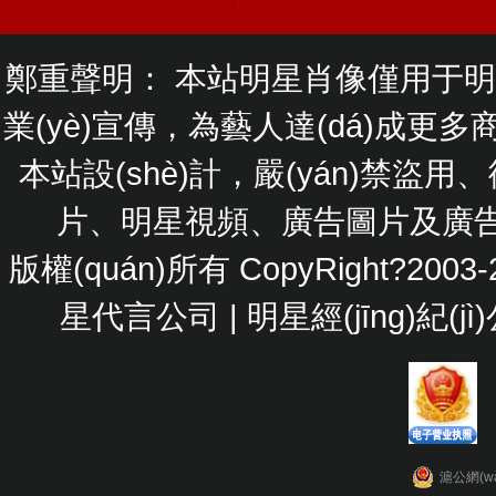
(wù)流程
鄭重聲明： 本站明星肖像僅用于明星經(jī
業(yè)宣傳，為藝人達(dá)成更
本站設(shè)計，嚴(yán)禁盜用、
片、明星視頻、廣告圖片及廣告視頻
版權(quán)所有 CopyRight?2
星代言公司
|
明星經(jīng)紀(jì
滬公網(wǎ