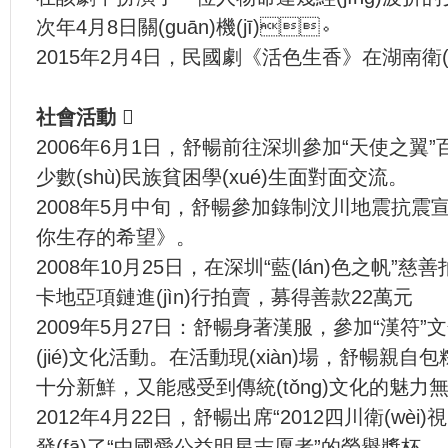
次年4月8日關(guān)機(jī)。
2015年2月4日，民國劇《活色生香》在湖南衛(w
社會活動

2006年6月1日，舒暢前往深圳參加“天使之翼”百
少數(shù)民族貧困學(xué)生面對面交流。
2008年5月中旬，舒暢參加錄制汶川地震
你生存的希望》。
2008年10月25日，在深圳“藍(lán)色之帆
卡地亞項鏈進(jìn)行拍賣，募得善款22萬元
2009年5月27日：舒暢身著漢服，參加“漢
(jié)文化活動。在活動現(xiàn)場，舒暢親自包粽
十分新鮮，又能感受到傳統(tǒng)文化的魅力
2012年4月22日，舒暢出席“2012四川衛(wèi)
發(fā)了“中國愛公益明星志愿者”的榮譽獎杯。