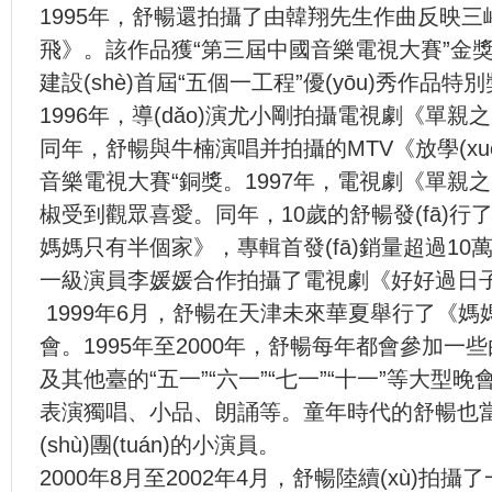
1995年，舒暢還拍攝了由韓翔先生作曲反映
飛》。該作品獲“第三屆中國音樂電視大賽”金獎
建設(shè)首屆“五個一工程”優(yōu)秀作品特
1996年，導(dǎo)演尤小剛拍攝電視劇《單親
同年，舒暢與牛楠演唱并拍攝的MTV《放學(xu
音樂電視大賽“銅獎。1997年，電視劇《單親之家
椒受到觀眾喜愛。同年，10歲的舒暢發(fā
媽媽只有半個家》，專輯首發(fā)銷量超過10萬張
一級演員李媛媛合作拍攝了電視劇《好好過日子》
1999年6月，舒暢在天津未來華夏舉行了《
會。1995年至2000年，舒暢每年都會參加一
及其他臺的“五一”“六一”“七一”“十一”等大型晚會，
表演獨唱、小品、朗誦等。童年時代的舒暢也當
(shù)團(tuán)的小演員。
2000年8月至2002年4月，舒暢陸續(xù)拍